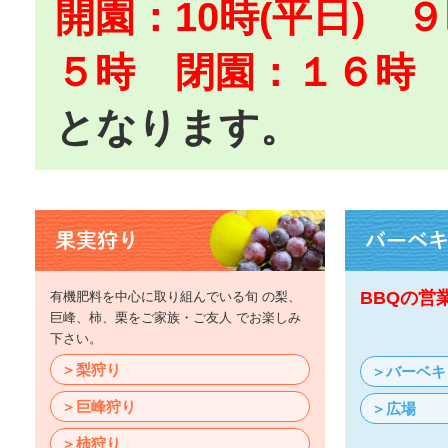
開園：10時(平日)
５時 閉園：
１６時
となります。
BBQの営
有機肥料を中心に取り組んでいる旬 の梨、
巨峰、柿、栗をご家族・ご友人 でお楽しみ
下さい。
＞梨狩り
＞バーベキ
＞巨峰狩り
＞広場
＞柿狩り